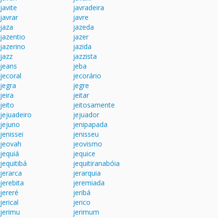
javite
javradeira
javrar
javre
jaza
jazeda
jazentio
jazer
jazerino
jazida
jazz
jazzista
jeans
jeba
jecoral
jecorário
jegra
jegre
jeira
jeitar
jeito
jeitosamente
jejuadeiro
jejuador
jejuno
jenipapada
jenissei
jenisseu
jeovah
jeovismo
jequiá
jequice
jequitibá
jequitiranabóia
jerarca
jerarquia
jerebita
jeremiada
jereré
jeribá
jerical
jerico
jerimu
jerimum