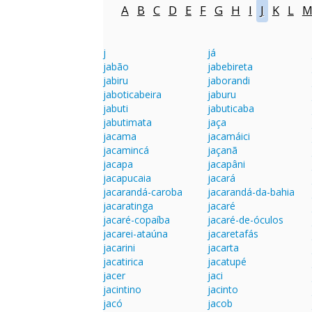
A
B
C
D
E
F
G
H
I
J
K
L
j
já
jabão
jabebireta
jabiru
jaborandi
jaboticabeira
jaburu
jabuti
jabuticaba
jabutimata
jaça
jacama
jacamáici
jacamincá
jaçanã
jacapa
jacapâni
jacapucaia
jacará
jacarandá-caroba
jacarandá-da-bahia
jacaratinga
jacaré
jacaré-copaíba
jacaré-de-óculos
jacarei-ataúna
jacaretafás
jacarini
jacarta
jacatirica
jacatupé
jacer
jaci
jacintino
jacinto
jacó
jacob