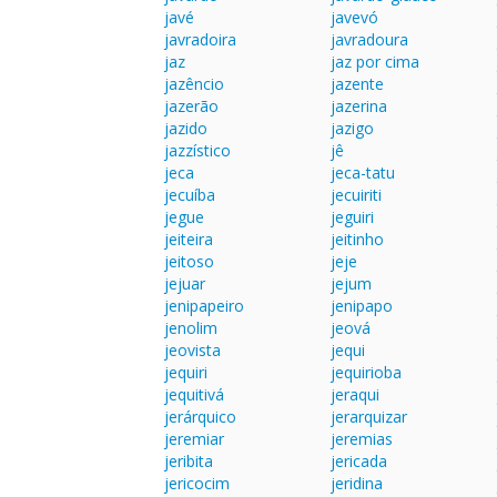
javé
javevó
javradoira
javradoura
jaz
jaz por cima
jazêncio
jazente
jazerão
jazerina
jazido
jazigo
jazzístico
jê
jeca
jeca-tatu
jecuíba
jecuiriti
jegue
jeguiri
jeiteira
jeitinho
jeitoso
jeje
jejuar
jejum
jenipapeiro
jenipapo
jenolim
jeová
jeovista
jequi
jequiri
jequirioba
jequitivá
jeraqui
jerárquico
jerarquizar
jeremiar
jeremias
jeribita
jericada
jericocim
jeridina