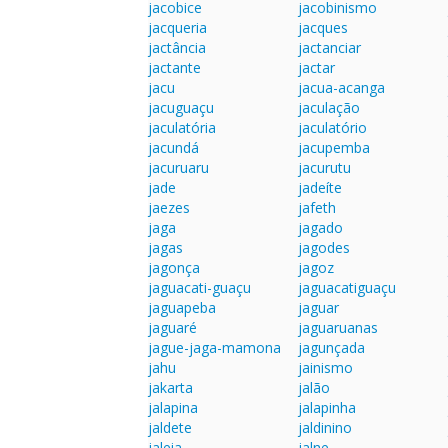
jacobice
jacobinismo
jacqueria
jacques
jactância
jactanciar
jactante
jactar
jacu
jacua-acanga
jacuguaçu
jaculação
jaculatória
jaculatório
jacundá
jacupemba
jacuruaru
jacurutu
jade
jadeíte
jaezes
jafeth
jaga
jagado
jagas
jagodes
jagonça
jagoz
jaguacati-guaçu
jaguacatiguaçu
jaguapeba
jaguar
jaguaré
jaguaruanas
jague-jaga-mamona
jagunçada
jahu
jainismo
jakarta
jalão
jalapina
jalapinha
jaldete
jaldinino
jaleia
jalne