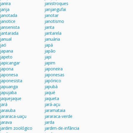
janira
janistroques
janja
janjangufai
janotada
janotar
janotice
janotismo
jansenista
janta
jantarada
jantarela
janual
januária
jaó
japá
japana
japão
japeto
japi
japicangar
japim
japona
japoneira
japonesa
japonesas
japonesista
japónico
japuanga
japubá
japujaba
jaqué
jaquejaque
jaqueta
jará
jará-açu
jaraiuba
jaramataia
jararaca-uaçu
jararaca-verde
jarava
jarda
jardim zoológico
jardim-de-infância