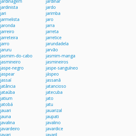
jardinagem
jardinar
jardinista
jardo
jari
jarimba
jarmelista
jaro
jaronda
jarra
jarreiro
jarreta
jarreteira
jarretice
jarro
jarundadela
jaruru
jarvão
jasmim-do-cabo
jasmim-manga
jasmineiro
jasmineiros
jaspe-negro
jaspe-sanguíneo
jaspear
jáspeo
jassaí
jassanã
jatância
jatancioso
jataúba
jatecuba
jatium
jato
jatobá
jatu
jauari
jauarizal
jauna
jaupati
javalina
javalino
javardeiro
javardice
javari
javaril