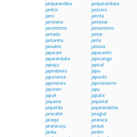
janiparandiba
janiparanduba
janitor
janízaro
jano
janota
janotaria
janotear
janotistmo
jansenismo
jantado
jantar
jantareta
jante
januário
janúsia
japacani
japacanim
japaranduba
japecanga
japiaçu
japical
japinabeiro
jápix
japonense
japonês
japoneses
japonesismo
japonim
japu
japué
japuíra
jaqueira
jaqueiral
jaquetão
jaquiranabóia
jaracatiá
jaraguá
jaraqui
jararaca
jararacuçu
jarauá
járdia
jardim