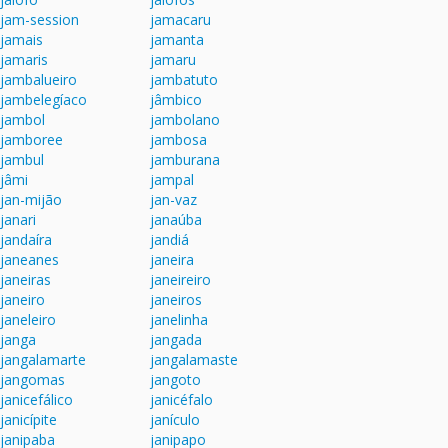
jam-session
jamacaru
jamais
jamanta
jamaris
jamaru
jambalueiro
jambatuto
jambelegíaco
jâmbico
jambol
jambolano
jamboree
jambosa
jambul
jamburana
jâmi
jampal
jan-mijão
jan-vaz
janari
janaúba
jandaíra
jandiá
janeanes
janeira
janeiras
janeireiro
janeiro
janeiros
janeleiro
janelinha
janga
jangada
jangalamarte
jangalamaste
jangomas
jangoto
janicefálico
janicéfalo
janicípite
janículo
janipaba
janipapo