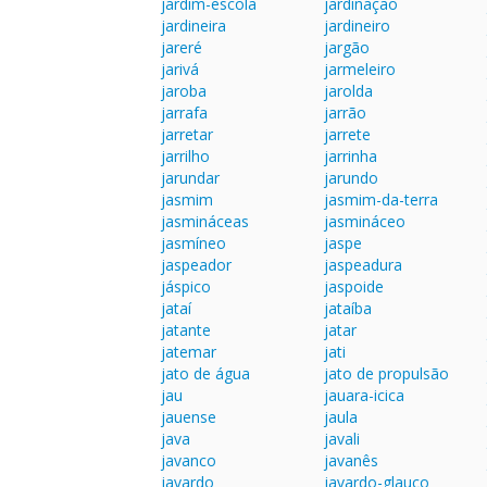
jardim-escola
jardinação
jardineira
jardineiro
jareré
jargão
jarivá
jarmeleiro
jaroba
jarolda
jarrafa
jarrão
jarretar
jarrete
jarrilho
jarrinha
jarundar
jarundo
jasmim
jasmim-da-terra
jasmináceas
jasmináceo
jasmíneo
jaspe
jaspeador
jaspeadura
jáspico
jaspoide
jataí
jataíba
jatante
jatar
jatemar
jati
jato de água
jato de propulsão
jau
jauara-icica
jauense
jaula
java
javali
javanco
javanês
javardo
javardo-glauco