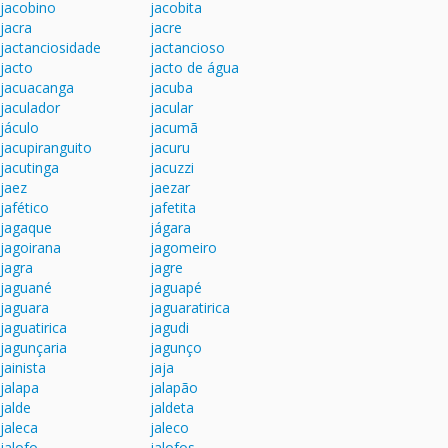
jacobino
jacobita
jacra
jacre
jactanciosidade
jactancioso
jacto
jacto de água
jacuacanga
jacuba
jaculador
jacular
jáculo
jacumã
jacupiranguito
jacuru
jacutinga
jacuzzi
jaez
jaezar
jafético
jafetita
jagaque
jágara
jagoirana
jagomeiro
jagra
jagre
jaguané
jaguapé
jaguara
jaguaratirica
jaguatirica
jagudi
jagunçaria
jagunço
jainista
jaja
jalapa
jalapão
jalde
jaldeta
jaleca
jaleco
jalofo
jalofos