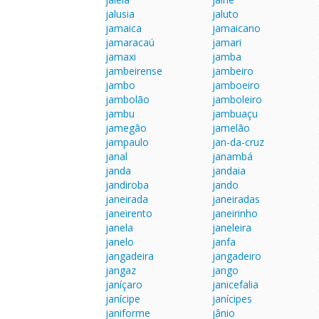
jalusia
jaluto
jamaica
jamaicano
jamaracaú
jamari
jamaxi
jamba
jambeirense
jambeiro
jambo
jamboeiro
jambolão
jamboleiro
jambu
jambuaçu
jamegão
jamelão
jampaulo
jan-da-cruz
janal
janambá
janda
jandaia
jandiroba
jando
janeirada
janeiradas
janeirento
janeirinho
janela
janeleira
janelo
janfa
jangadeira
jangadeiro
jangaz
jango
janíçaro
janicefalia
janícipe
janícipes
janiforme
jânio