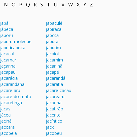
M
N
O
P
Q
R
S
T
U
V
W
X
Y
Z
jabá
jabaculê
jábeca
jabiraca
jaboru
jabota
jaburu-moleque
jabutá
jabuticabeira
jabutim
jacacal
jacaiol
jacamar
jacamim
jaçanha
jacaninã
jacapau
jaçapé
jacarácia
jacarandá
jacarandana
jacaratiá
jacaré-aru
jacaré-cacau
jacaré-do-mato
jacarearu
jacaretinga
jacarina
jacas
jacatirão
jácea
jacente
jaciná
jacíntico
jacitara
jack
jacobeia
jacobeu