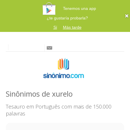
Tenemos una app
¿te gustaría probarla?
Sí
Más tarde
Sinônimos de xurelo
Tesauro em Português com mais de 150.000
palavras