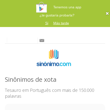
Tenemos una app
¿te gustaría probarla?
Sí
Más tarde
Sinônimos de xota
Tesauro em Português com mais de 150.000
palavras