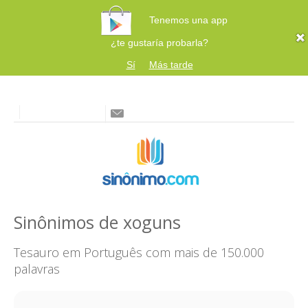
Tenemos una app
¿te gustaría probarla?
Sí
Más tarde
Sinônimos de xoguns
Tesauro em Português com mais de 150.000
palavras