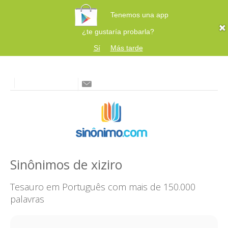
Tenemos una app
¿te gustaría probarla?
Sí
Más tarde
Sinônimos de xiziro
Tesauro em Português com mais de 150.000
palavras