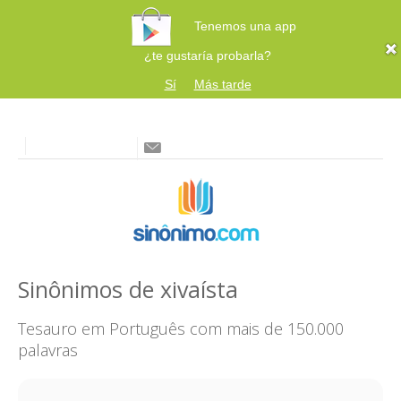
Tenemos una app
¿te gustaría probarla?
Sí
Más tarde
Sinônimos de xivaísta
Tesauro em Português com mais de 150.000
palavras