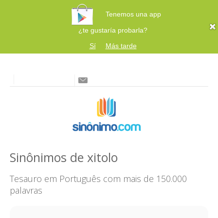
Tenemos una app
¿te gustaría probarla?
Sí
Más tarde
Sinônimos de xitolo
Tesauro em Português com mais de 150.000
palavras