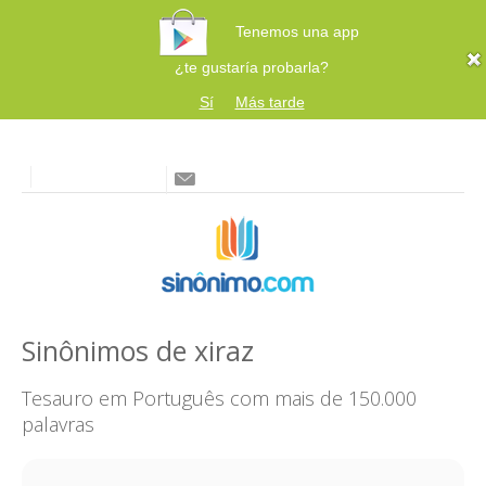
Tenemos una app
¿te gustaría probarla?
Sí
Más tarde
Sinônimos de xiraz
Tesauro em Português com mais de 150.000
palavras