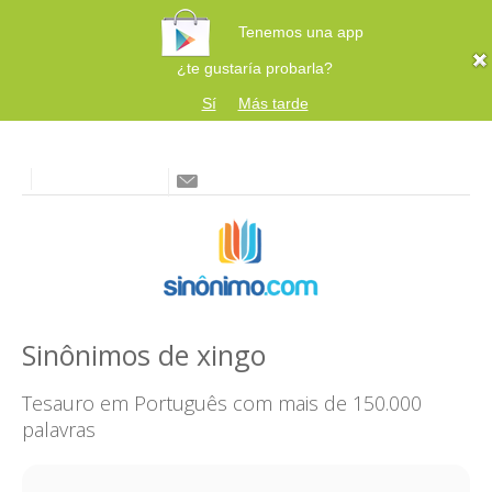
Tenemos una app
¿te gustaría probarla?
Sí
Más tarde
Sinônimos de xingo
Tesauro em Português com mais de 150.000
palavras