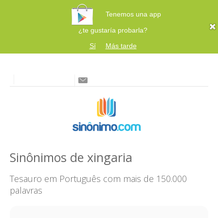
Tenemos una app
¿te gustaría probarla?
Sí
Más tarde
Sinônimos de xingaria
Tesauro em Português com mais de 150.000
palavras