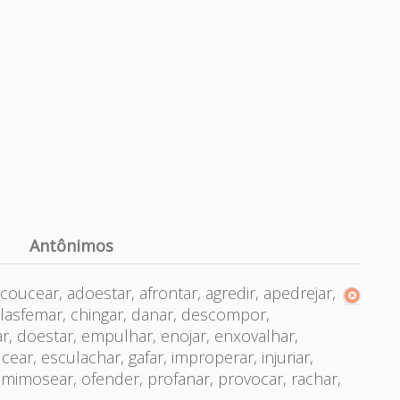
Antônimos
oucear, adoestar, afrontar, agredir, apedrejar,
 blasfemar, chingar, danar, descompor,
tar, doestar, empulhar, enojar, enxovalhar,
ear, esculachar, gafar, improperar, injuriar,
r, mimosear, ofender, profanar, provocar, rachar,