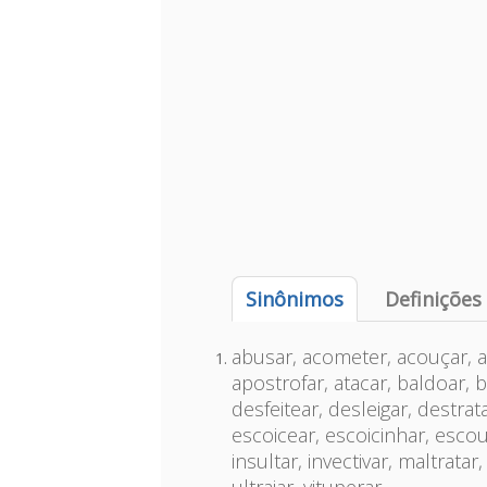
Sinônimos
Definições
abusar, acometer, acouçar, ac
apostrofar, atacar, baldoar,
desfeitear, desleigar, destra
escoicear, escoicinhar, escouc
insultar, invectivar, maltrata