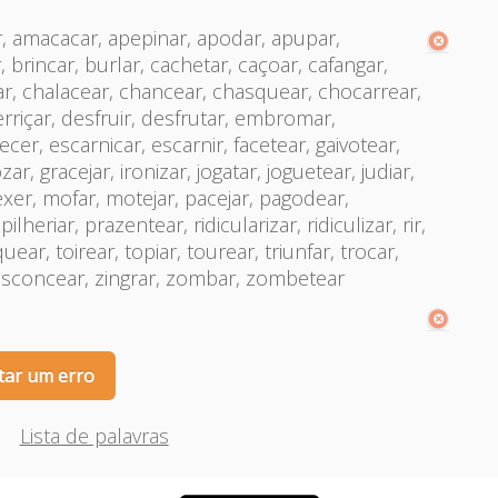
r, amacacar, apepinar, apodar, apupar,
 brincar, burlar, cachetar, caçoar, cafangar,
ar, chalacear, chancear, chasquear, chocarrear,
rriçar, desfruir, desfrutar, embromar,
er, escarnicar, escarnir, facetear, gaivotear,
ar, gracejar, ironizar, jogatar, joguetear, judiar,
xer, mofar, motejar, pacejar, pagodear,
lheriar, prazentear, ridicularizar, ridiculizar, rir,
quear, toirear, topiar, tourear, triunfar, trocar,
, vasconcear, zingrar, zombar, zombetear
tar um erro
Lista de palavras