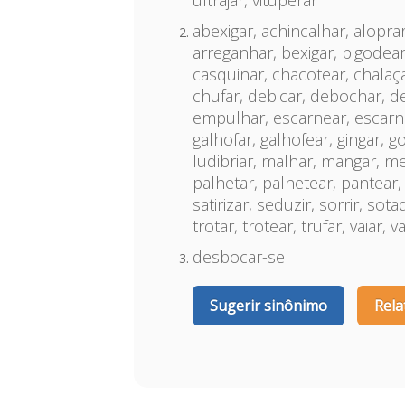
ultrajar, vituperar
abexigar, achincalhar, alopra
arreganhar, bexigar, bigodear,
casquinar, chacotear, chalaç
chufar, debicar, debochar, de
empulhar, escarnear, escarnec
galhofar, galhofear, gingar, goz
ludibriar, malhar, mangar, me
palhetar, palhetear, pantear, pi
satirizar, seduzir, sorrir, sota
trotar, trotear, trufar, vaiar
desbocar-se
Sugerir sinônimo
Rela