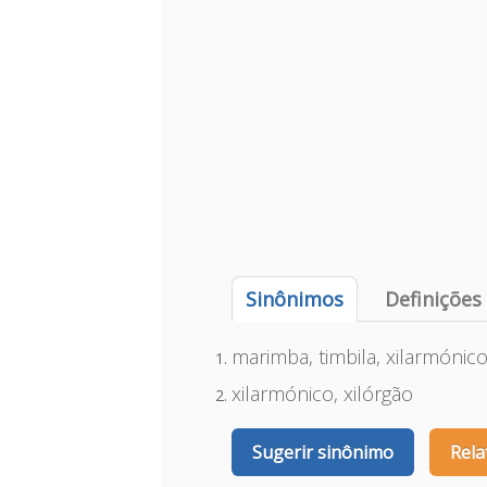
Sinônimos
Definições
marimba, timbila, xilarmónic
xilarmónico, xilórgão
Sugerir sinônimo
Rela