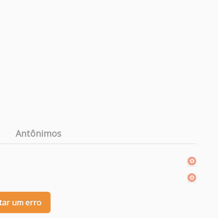
Antônimos
o
tar um erro