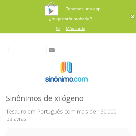
Tenemos una app
¿te gustaría probarla?
Sí
Más tarde
Sinônimos de xilógeno
Tesauro em Português com mais de 150.000
palavras