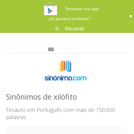
Tenemos una app
¿te gustaría probarla?
Sí
Más tarde
Sinônimos de xilófito
Tesauro em Português com mais de 150.000
palavras