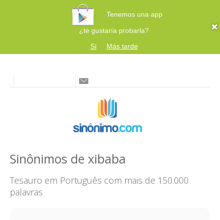
Tenemos una app
¿te gustaría probarla?
Sí
Más tarde
Sinônimos de xibaba
Tesauro em Português com mais de 150.000
palavras