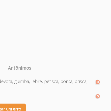
Antônimos
devota, guimba, lebre, petisca, ponta, prisca,
tar um erro