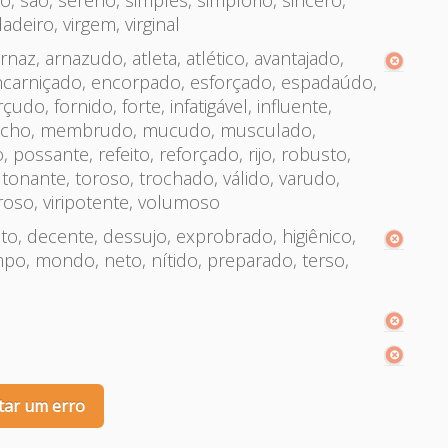
o, são, sereno, simples, simplório, sincero,
adeiro, virgem, virginal
rnaz, arnazudo, atleta, atlético, avantajado,
encarniçado, encorpado, esforçado, espadaúdo,
çudo, fornido, forte, infatigável, influente,
, macho, membrudo, mucudo, musculado,
possante, refeito, reforçado, rijo, robusto,
 tonante, toroso, trochado, válido, varudo,
oroso, viripotente, volumoso
to, decente, dessujo, exprobrado, higiênico,
limpo, mondo, neto, nítido, preparado, terso,
tar um erro