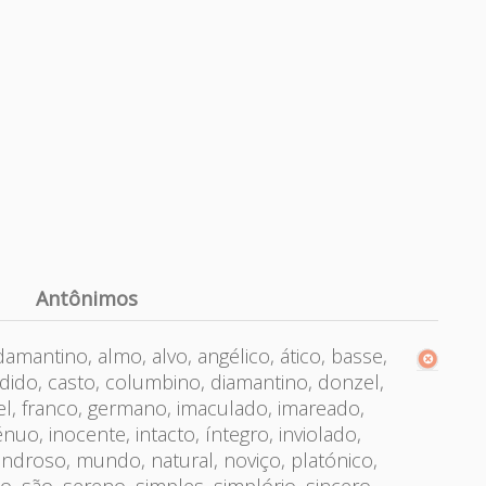
Antônimos
damantino, almo, alvo, angélico, ático, basse,
ndido, casto, columbino, diamantino, donzel,
iel, franco, germano, imaculado, imareado,
uo, inocente, intacto, íntegro, inviolado,
indroso, mundo, natural, noviço, platónico,