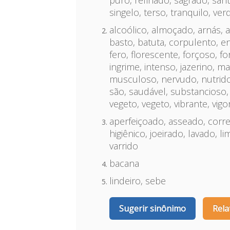
puro, refinado, sagrado, sant
singelo, terso, tranquilo, verd
alcoólico, almoçado, arnás, a
basto, batuta, corpulento, 
fero, florescente, forçoso, for
ingrime, intenso, jazerino
musculoso, nervudo, nutrido, 
são, saudável, substancioso,
vegeto, vegeto, vibrante, vig
aperfeiçoado, asseado, corre
higiênico, joeirado, lavado, 
varrido
bacana
lindeiro, sebe
Sugerir sinônimo
Rela