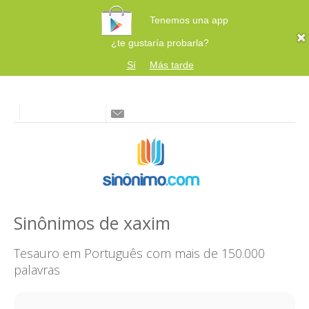
Tenemos una app
¿te gustaría probarla?
Sí
Más tarde
Sinônimos de xaxim
Tesauro em Português com mais de 150.000
palavras