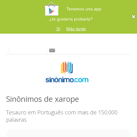
Tenemos una app
¿te gustaría probarla?
Sí
Más tarde
Sinônimos de xarope
Tesauro em Português com mais de 150.000
palavras