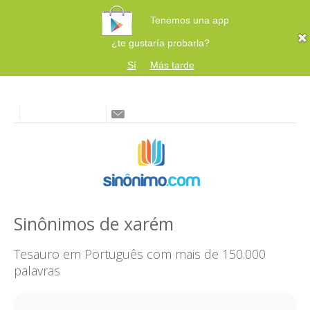
Tenemos una app
¿te gustaría probarla?
Sí
Más tarde
Sinônimos de xarém
Tesauro em Português com mais de 150.000
palavras