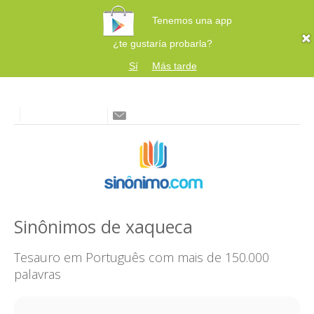
Tenemos una app
¿te gustaría probarla?
Sí
Más tarde
Sinônimos de xaqueca
Tesauro em Português com mais de 150.000
palavras