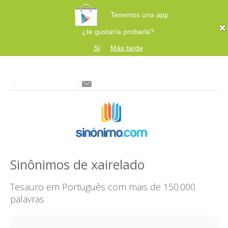
Tenemos una app
¿te gustaría probarla?
Sí
Más tarde
Sinônimos de xairelado
Tesauro em Português com mais de 150.000
palavras