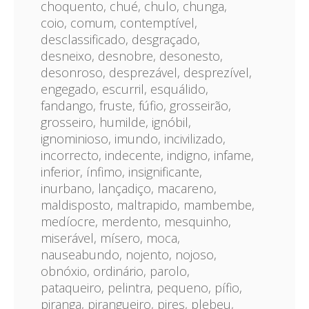
choquento, chué, chulo, chunga,
coio, comum, contemptível,
desclassificado, desgraçado,
desneixo, desnobre, desonesto,
desonroso, desprezável, desprezível,
engegado, escurril, esquálido,
fandango, fruste, fúfio, grosseirão,
grosseiro, humilde, ignóbil,
ignominioso, imundo, incivilizado,
incorrecto, indecente, indigno, infame,
inferior, ínfimo, insignificante,
inurbano, lançadiço, macareno,
maldisposto, maltrapido, mambembe,
medíocre, merdento, mesquinho,
miserável, mísero, moca,
nauseabundo, nojento, nojoso,
obnóxio, ordinário, parolo,
pataqueiro, pelintra, pequeno, pífio,
piranga, pirangueiro, pires, plebeu,