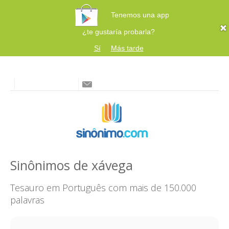
Tenemos una app
¿te gustaría probarla?
Sí
Más tarde
Sinônimos de xávega
Tesauro em Português com mais de 150.000
palavras