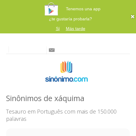
Tenemos una app
¿te gustaría probarla?
Sí
Más tarde
Sinônimos de xáquima
Tesauro em Português com mais de 150.000
palavras