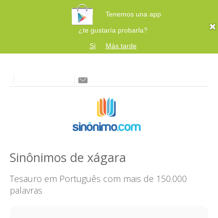
Tenemos una app
¿te gustaría probarla?
Sí
Más tarde
Sinônimos de xágara
Tesauro em Português com mais de 150.000
palavras