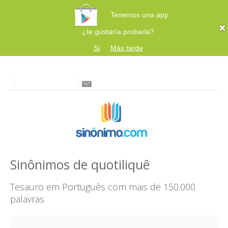
Tenemos una app
¿te gustaría probarla?
Sí
Más tarde
Sinônimos de quotiliquê
Tesauro em Português com mais de 150.000
palavras