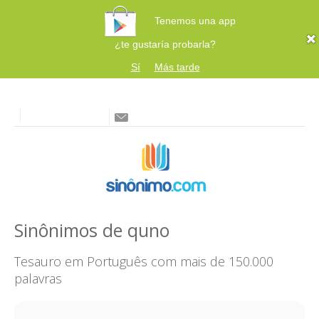
Tenemos una app
¿te gustaría probarla?
Sí
Más tarde
Sinônimos de quno
Tesauro em Português com mais de 150.000
palavras