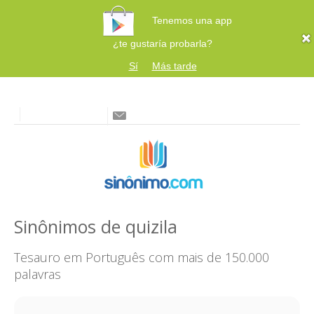
Tenemos una app
¿te gustaría probarla?
Sí
Más tarde
Sinônimos de quizila
Tesauro em Português com mais de 150.000
palavras