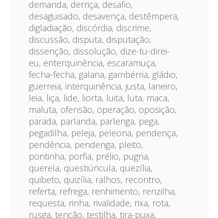
demanda, derriça, desafio,
desaguisado, desavença, destêmpera,
digladiação, discórdia, discrime,
discussão, disputa, disputação,
dissenção, dissolução, dize-tu-direi-
eu, enterquinência, escaramuça,
fecha-fecha, galana, gambérria, gládio,
guerreia, interquinência, justa, laneiro,
leia, liça, lide, liorta, luita, luta, maca,
maluta, ofensão, operação, oposição,
parada, parlanda, parlenga, pega,
pegadilha, peleja, peleona, pendença,
pendência, pendenga, pleito,
pontinha, porfia, prélio, pugna,
querela, questiúncula, quezília,
quibeto, quizília, ralhos, recontro,
referta, refrega, renhimento, renzilha,
requesta, rinha, rivalidade, rixa, rota,
rusga, tenção, testilha, tira-puxa,