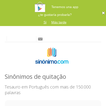
Tenemos una app
¿te gustaría probarla?
Sí
Más tarde
Sinônimos de quitação
Tesauro em Português com mais de 150.000
palavras