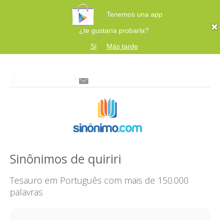
Tenemos una app
¿te gustaría probarla?
Sí
Más tarde
Sinônimos de quiriri
Tesauro em Português com mais de 150.000
palavras