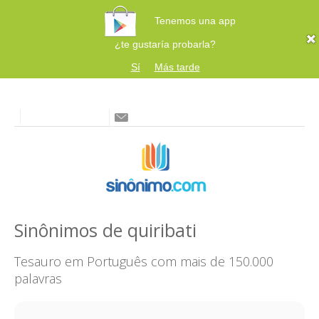
Tenemos una app
¿te gustaría probarla?
Sí
Más tarde
Sinônimos de quiribati
Tesauro em Português com mais de 150.000
palavras