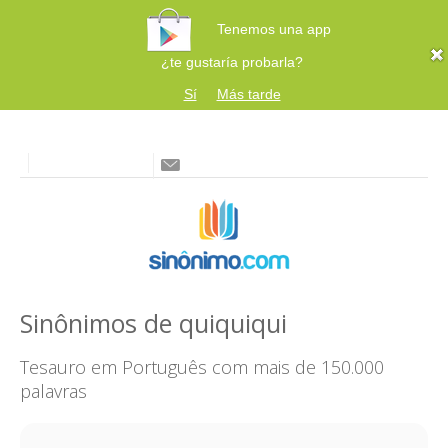
Tenemos una app
¿te gustaría probarla?
Sí
Más tarde
Sinônimos de quiquiqui
Tesauro em Português com mais de 150.000
palavras