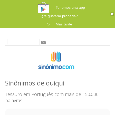
Tenemos una app
¿te gustaría probarla?
Sí
Más tarde
Sinônimos de quiqui
Tesauro em Português com mais de 150.000
palavras