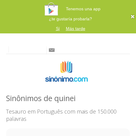
Tenemos una app
¿te gustaría probarla?
Sí
Más tarde
Sinônimos de quinei
Tesauro em Português com mais de 150.000
palavras