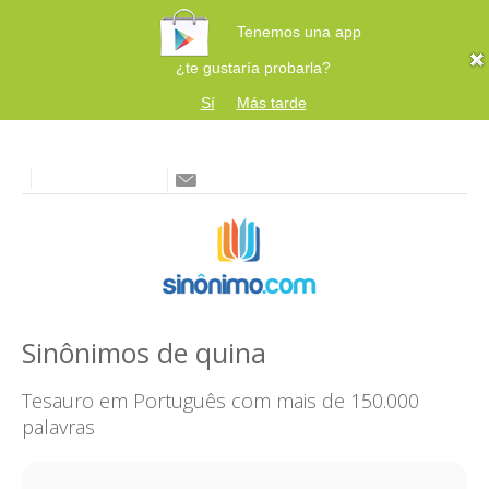
Tenemos una app
¿te gustaría probarla?
Sí
Más tarde
Sinônimos de quina
Tesauro em Português com mais de 150.000
palavras