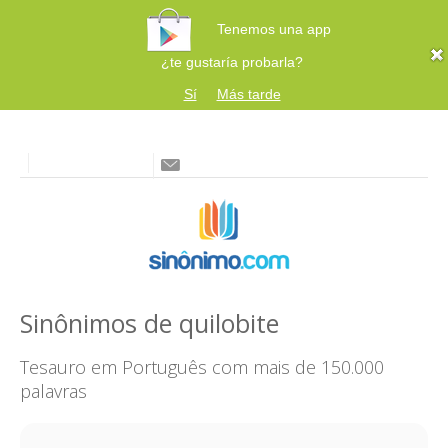
Tenemos una app
¿te gustaría probarla?
Sí
Más tarde
Sinônimos de quilobite
Tesauro em Português com mais de 150.000
palavras