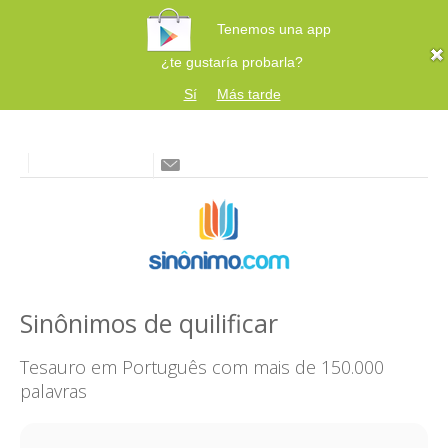
Tenemos una app
¿te gustaría probarla?
Sí
Más tarde
Sinônimos de quilificar
Tesauro em Português com mais de 150.000
palavras