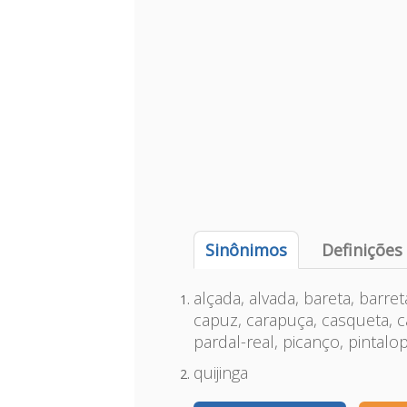
Sinônimos
Definições
alçada, alvada, bareta, barret
capuz, carapuça, casqueta, c
pardal-real, picanço, pintalop
quijinga