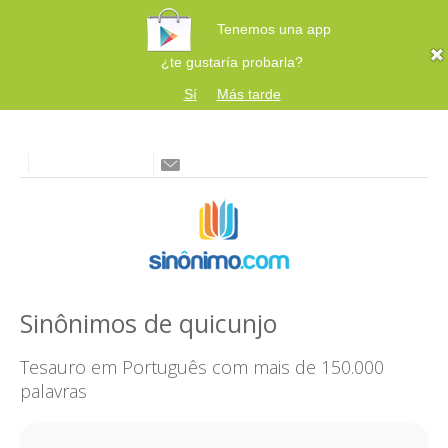
Tenemos una app
¿te gustaría probarla?
Sí
Más tarde
Sinônimos de quicunjo
Tesauro em Português com mais de 150.000
palavras