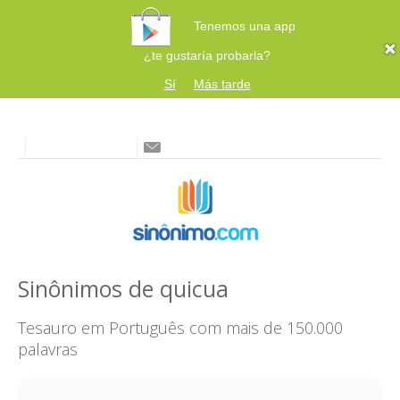
Tenemos una app
¿te gustaría probarla?
Sí
Más tarde
Sinônimos de quicua
Tesauro em Português com mais de 150.000
palavras