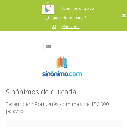
Tenemos una app
¿te gustaría probarla?
Sí
Más tarde
Sinônimos de quicada
Tesauro em Português com mais de 150.000
palavras