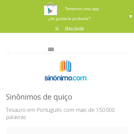
Tenemos una app
¿te gustaría probarla?
Sí
Más tarde
Sinônimos de quiço
Tesauro em Português com mais de 150.000
palavras