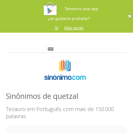
Tenemos una app
¿te gustaría probarla?
Sí
Más tarde
Sinônimos de quetzal
Tesauro em Português com mais de 150.000
palavras