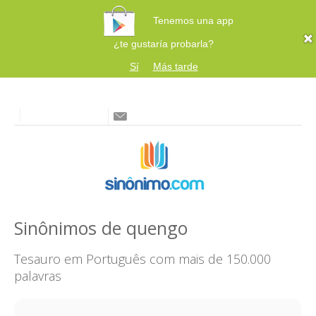
Tenemos una app
¿te gustaría probarla?
Sí
Más tarde
Sinônimos de quengo
Tesauro em Português com mais de 150.000
palavras