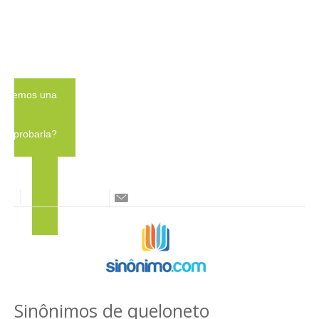
emos una
a probarla?
tarde
Sinônimos de queloneto