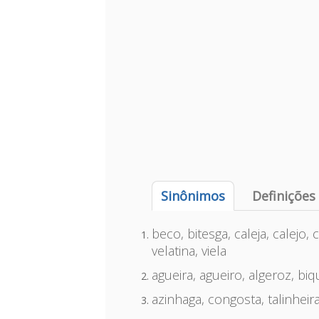
Sinônimos
Definições
beco, bitesga, caleja, calejo,
velatina, viela
agueira, agueiro, algeroz, biqu
azinhaga, congosta, talinheir