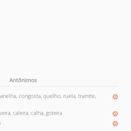
Antônimos
 canelha, congosta, quelho, ruela, tramite,
eira, caleira, calha, goteira
a