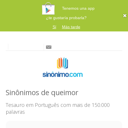
Tenemos una app
¿te gustaría probarla?
Sí
Más tarde
Sinônimos de queimor
Tesauro em Português com mais de 150.000
palavras