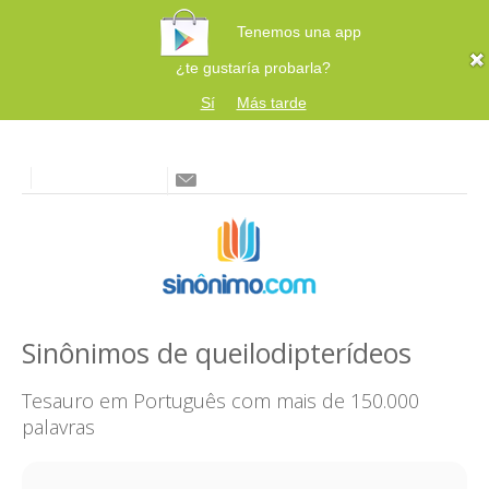
Tenemos una app
¿te gustaría probarla?
Sí
Más tarde
Sinônimos de queilodipterídeos
Tesauro em Português com mais de 150.000
palavras