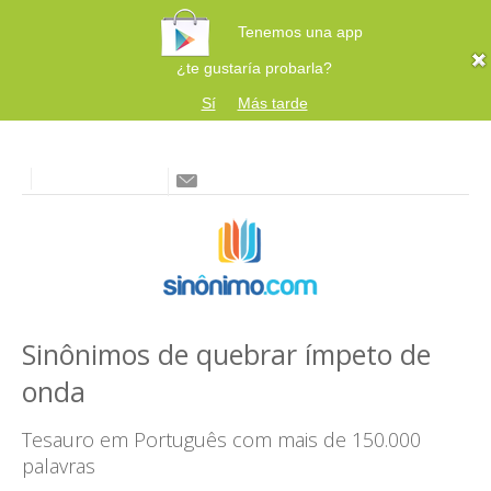
Tenemos una app
¿te gustaría probarla?
Sí
Más tarde
Sinônimos de quebrar ímpeto de
onda
Tesauro em Português com mais de 150.000
palavras